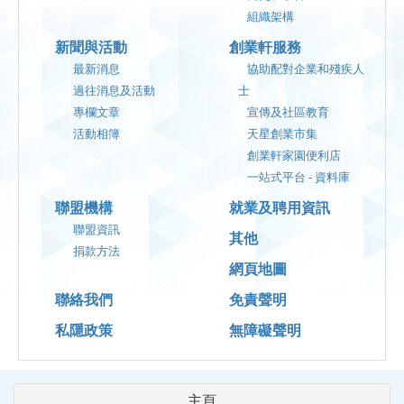
組織架構
新聞與活動
創業軒服務
最新消息
協助配對企業和殘疾人
過往消息及活動
士
專欄文章
宣傳及社區教育
活動相簿
天星創業市集
創業軒家園便利店
一站式平台 - 資料庫
聯盟機構
就業及聘用資訊
聯盟資訊
其他
捐款方法
網頁地圖
聯絡我們
免責聲明
私隱政策
無障礙聲明
主頁