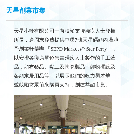
天星創業市集
天星小輪有限公司一向積極支持殘疾人士發揮
所長，逢周末免費提供中環7
號
天星碼頭內場地
予創業軒舉辦 「SEPD Market @ Star Ferry」，
以
安排各復康單位售賣殘疾人士製作的手工藝
品，如布藝品、黏土及陶瓷製品、飾物擺設及
各類家居用品等，以展示他們的毅力與才華，
並鼓勵坊眾前來購買支持，創建共融市集。