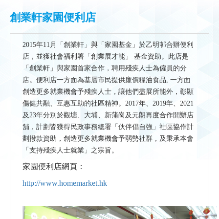
創業軒家園便利店
2015年11月「創業軒」與「家園基金」於乙明邨合辦便利
店，並獲社會福利署「創業展才能」 基金資助。此店是
「創業軒」與家園首家合作，聘用殘疾人士為僱員的分
店。便利店一方面為基層市民提供廉價糧油食品, 一方面
創造更多就業機會予殘疾人士，讓他們盡展所能外，彰顯
傷健共融、互惠互助的社區精神。2017年、2019年、2021
及23年分別於觀塘、大埔、新蒲崗及元朗再度合作開辦店
舖，計劃皆獲得民政事務總署「伙伴倡自強」社區協作計
劃撥款資助，創造更多就業機會予弱勢社群，及秉承本會
「支持殘疾人士就業」之宗旨。
家園便利店網頁：
http://www.homemarket.hk