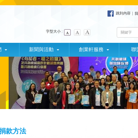
跳到內容
|
字型大小 :
們
新聞與活動
創業軒服務
聯
捐款方法