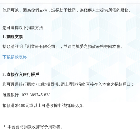
他們可以，因為你們支持，請捐助予我們，為殘疾人士提供所需的服務。
您可選擇以下捐款方法︰
1. 劃線支票
抬頭請註明「創業軒有限公司」，並連同填妥之捐款表格寄回本會。
下載捐款表格
2. 直接存入銀行賬戶
您可透過銀行櫃位 / 自動櫃員機 /網上理財捐款 直接存入本會之捐款戶口：
滙豐銀行 - 023-389745-838
捐款港幣100元或以上可憑收據申請扣減稅項。
＊ 本會會將捐款收據寄予捐款者。