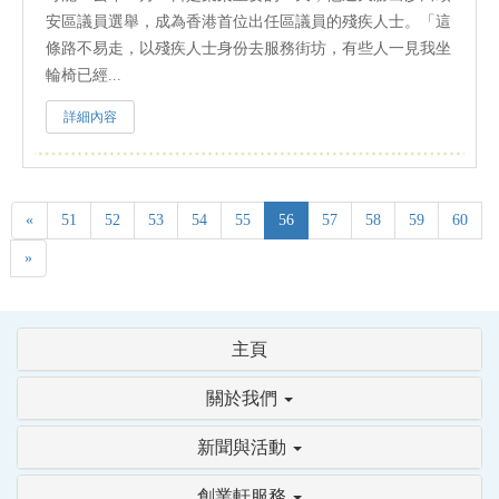
安區議員選舉，成為香港首位出任區議員的殘疾人士。「這
條路不易走，以殘疾人士身份去服務街坊，有些人一見我坐
輪椅已經...
詳細內容
«
51
52
53
54
55
56
57
58
59
60
»
主頁
關於我們
新聞與活動
創業軒服務