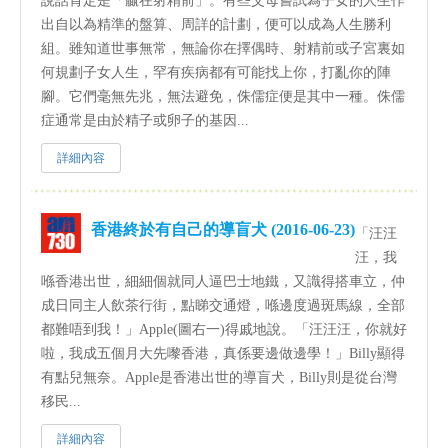
說話肯定是「贏在射精前」。有些父母嘗試為子女的人生作
出自以為精準的盤算、周詳的計劃，便可以成為人生勝利
組。雖知道世事無常，無論你在擇偶時、射精前或子宮裏如
何規劃子女人生，罕有疾病都有可能找上你，打亂你的陣
腳。它們毫無先兆，無法避免，侏儒症便是其中一種。侏儒
症通常是由於精子或卵子的基因...
詳細內容
香港終於有自己的導盲犬 (2016-06-23)
「汪汪
汪，我
喺香港出世，細細個就同人逼巴士地鐵，又識得搭車立，仲
成日同主人飲茶行街，點睇交通燈，喺邊度過斑馬線，全部
都難唔到我！」Apple(圖右一)得戚地說。「汪汪汪，你就好
啦，我成五個月大先嚟香港，真係要邊做邊學！」Billy顯得
有點兒無奈。Apple是香港出世的導盲犬，Billy則是從台灣
移民...
詳細內容