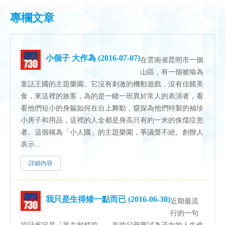
專欄文章
小個子 大作為 (2016-07-07)
在雲南省昆明市一個
山區，有一個被喻為
童話王國的主題樂園。它沒有刺激的機動遊戲，沒有佳餚美
食，來這裡的旅客，為的是一睹一班異於常人的表演者，看
看他們短小的身軀如何在台上舞動，窺探為他們特製的袖珍
小房子和用品，這裡的人全都是身高只有約一米的侏儒症患
者。這個稱為「小人國」的主題樂園，爭議聲不絕。創辦人
表示...
詳細內容
我只是生得矮一點而已 (2016-06-30)
近期最流
行的一句