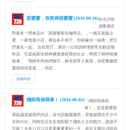
甜蜜蜜，你笑得甜蜜蜜 (2016-06-16)
在尖沙咀
洲際酒店
對面有一間食店叫「甜蜜蜜新生咖啡店」，一個五星級之
選、一家地道小店，看似各不相干，但卻緣分一線牽，把它
們連在一起。 近在咫尺，酒店一位培訓經理經常光顧這咖
啡店。它是由新生精神康復會經營的社企，聘用了精神病康
復者。「我經常與他們聊天，根本與常人無異，亦把餐廳營
運得頭頭是道。」培訓...
詳細內容
殘疾唔係弱者！ (2016-06-02)
「殘疾唔係弱
者！」這是葉榮當
選區議員後高呼的話，這句話聽罷激昂，背後卻隱含不少汗
水和付出，同時也活生生地彰顯了殘疾人士的能力，誰說不
可能？去年11月22日是葉榮重要的一天，他這天勝出沙田頌