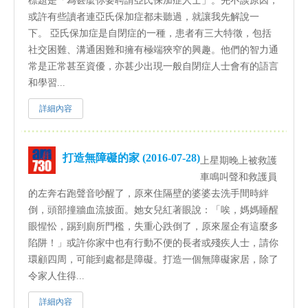
標題是「為甚麼你要聘請亞氏保加症人士」。先不談原因，
或許有些讀者連亞氏保加症都未聽過，就讓我先解說一
下。 亞氏保加症是自閉症的一種，患者有三大特徵，包括
社交困難、溝通困難和擁有極端狹窄的興趣。他們的智力通
常是正常甚至資優，亦甚少出現一般自閉症人士會有的語言
和學習...
詳細內容
打造無障礙的家 (2016-07-28)
上星期晚上被救護
車鳴叫聲和救護員
的左奔右跑聲音吵醒了，原來住隔壁的婆婆去洗手間時絆
倒，頭部撞牆血流披面。她女兒紅著眼說：「唉，媽媽睡醒
眼惺忪，踢到廁所門檻，失重心跌倒了，原來屋企有這麼多
陷阱！」或許你家中也有行動不便的長者或殘疾人士，請你
環顧四周，可能到處都是障礙。打造一個無障礙家居，除了
令家人住得...
詳細內容