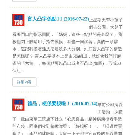
盲人凸字係點？ (2016-07-22)
上星期天帶小孩子
們去公園，大兒子
看著門口的指示圖問：「媽媽，這些一點點的是甚麼？」我
教他閉上眼睛用手指去摸摸，我也一同試著，真的一頭霧
水，這跟我摸著雞皮疙瘩沒多大分別。到底盲人凸字的構造
是怎樣呢？ 盲人凸字基本上是由6點組成，就好像我們打麻
雀的「六筒」，每個點可以凸出或者不凸出(如圖)，形成63
個組...
詳細內容
禮品，梗係要靚啦！ (2016-07-14)
早前公司搞義
工活動，採購
了一批由東華三院旗下社企「心思良品」精神病康復者手造
的布袋，同事們收到都嘩嘩聲：「好靚呀！」、「喺邊度買
㗎？」，產品如此吸睛，大家一下子都把它背後的意義拋開