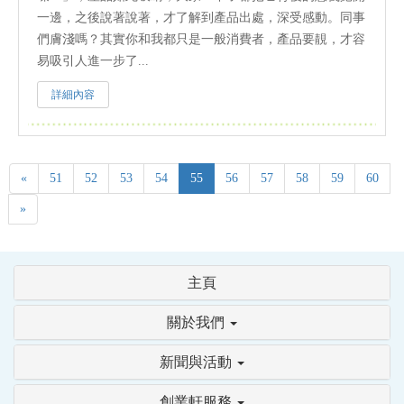
一邊，之後說著說著，才了解到產品出處，深受感動。同事
們膚淺嗎？其實你和我都只是一般消費者，產品要靚，才容
易吸引人進一步了...
詳細內容
«
51
52
53
54
55
56
57
58
59
60
»
主頁
關於我們
新聞與活動
創業軒服務