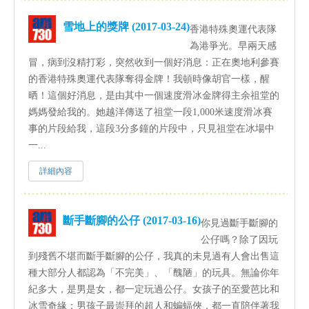
雪地上的獎牌 (2017-03-24)
香港特殊奧運代表隊
為港爭光。早兩天感
冒，病到沒精打彩，突然收到一個好消息：正在奧地利參賽
的香港特殊奧運代表隊奪得金牌！我頓時像胡官一樣，醒
晒！這個好消息，是由其中一個速度滑冰金牌得主余祖堂的
媽媽發給我的。她越洋傳送了祖堂一段1,000米速度滑冰賽
事的片段給我，這段3分多鐘的片段中，只見祖堂在冰場中
一...
詳細內容
斷手斷腳的公仔 (2017-03-16)
你見過斷手斷腳的
公仔嗎？除了因玩
到殘舊不堪而斷手斷腳的公仔，我真的未見過有人會出售這
種大部分人都認為「不完美」、「醜陋」的玩具。無論你年
紀多大，是男是女，都一定玩過公仔。女孩子的至愛芭比和
冰雪奇緣；男孩子最崇拜的超人和蝙蝠俠，都一直陪伴著我