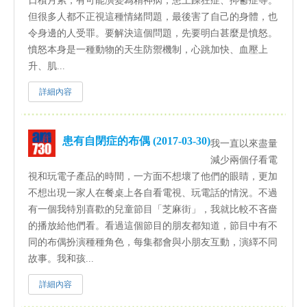
日積月累，有可能演變為精神病，患上躁狂症、抑鬱症等。
但很多人都不正視這種情緒問題，最後害了自己的身體，也
令身邊的人受罪。要解決這個問題，先要明白甚麼是憤怒。
憤怒本身是一種動物的天生防禦機制，心跳加快、血壓上
升、肌...
詳細內容
患有自閉症的布偶 (2017-03-30)
我一直以來盡量
減少兩個仔看電
視和玩電子產品的時間，一方面不想壞了他們的眼睛，更加
不想出現一家人在餐桌上各自看電視、玩電話的情況。不過
有一個我特別喜歡的兒童節目「芝麻街」，我就比較不吝嗇
的播放給他們看。看過這個節目的朋友都知道，節目中有不
同的布偶扮演種種角色，每集都會與小朋友互動，演繹不同
故事。我和孩...
詳細內容