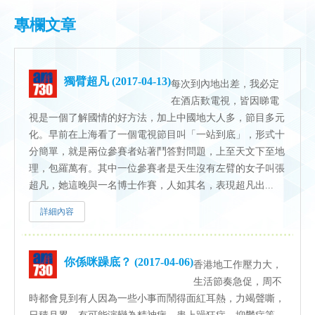
專欄文章
獨臂超凡 (2017-04-13)
每次到內地出差，我必定
在酒店歎電視，皆因睇電
視是一個了解國情的好方法，加上中國地大人多，節目多元
化。早前在上海看了一個電視節目叫「一站到底」，形式十
分簡單，就是兩位參賽者站著鬥答對問題，上至天文下至地
理，包羅萬有。其中一位參賽者是天生沒有左臂的女子叫張
超凡，她這晚與一名博士作賽，人如其名，表現超凡出...
詳細內容
你係咪躁底？ (2017-04-06)
香港地工作壓力大，
生活節奏急促，周不
時都會見到有人因為一些小事而鬧得面紅耳熱，力竭聲嘶，