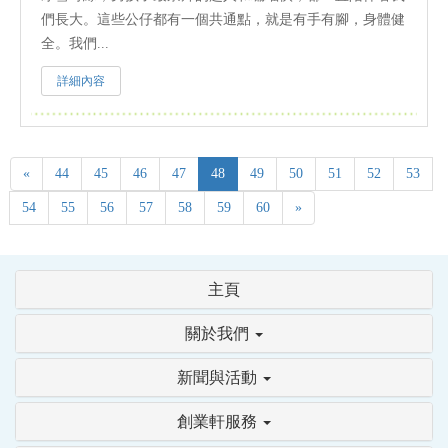
們長大。這些公仔都有一個共通點，就是有手有腳，身體健
全。我們...
詳細內容
«
44
45
46
47
48
49
50
51
52
53
54
55
56
57
58
59
60
»
主頁
關於我們
新聞與活動
創業軒服務