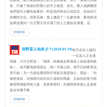
的講座，讓大家認識他們的文化和需要。其中一場聾人的講
座，打破了我過往對聾人的不少迷思。首先，聾人強調應把
他們當作少數民族看待，即是他們有自己的語言，也有自己
的獨特文化。的而且確，會上邀請了一位參加者，要他扮演
如果他遇到一位又聾又目不識丁的人士應如何溝通。這...
詳細內容
你對盲人知多少？(2018-01-19)
有天在街上碰到
一位盲人正在過
馬路，大仔立即說：「媽咪，快啲過去幫個盲人叔叔過馬路
啦！」他不斷地推我過去，我一方面心想，我平日的教育也
算不錯；另一方面也覺得阿仔有點兒過度熱心。我說：「佢
雖然係盲，但係唔代表佢自己過唔到馬路。正如你好努力咁
練習將個籃球射入籃，就算射唔到，你都唔想有個人走過來
捉住你隻手教...
詳細內容