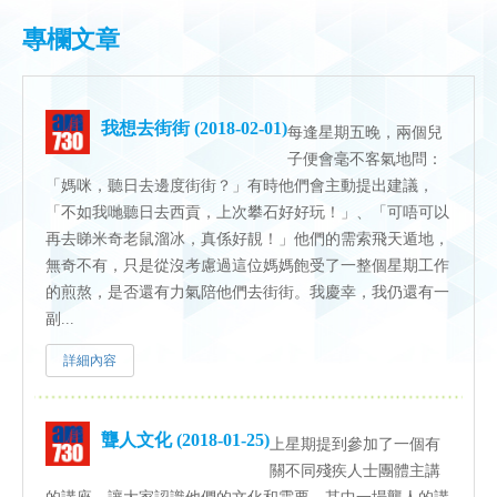
專欄文章
我想去街街 (2018-02-01)
每逢星期五晚，兩個兒
子便會毫不客氣地問：
「媽咪，聽日去邊度街街？」有時他們會主動提出建議，
「不如我哋聽日去西貢，上次攀石好好玩！」、「可唔可以
再去睇米奇老鼠溜冰，真係好靚！」他們的需索飛天遁地，
無奇不有，只是從沒考慮過這位媽媽飽受了一整個星期工作
的煎熬，是否還有力氣陪他們去街街。我慶幸，我仍還有一
副...
詳細內容
聾人文化 (2018-01-25)
上星期提到參加了一個有
關不同殘疾人士團體主講