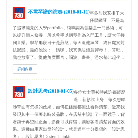
不需琴譜的演奏 (2018-01-11)
年多前我安排了大
仔學鋼琴，不是為
了追求漂亮的入學portfolio，純粹認為音樂是一門藝術，可
以提升個人修養，所以希望以鋼琴作為入門工具，讓大仔接
觸音樂。學琴那段日子是煎熬，每天逼他練琴，終日處於對
抗狀態，最終他說：「媽咪，我真係唔鍾意彈琴！」算吧，
我也放棄了。從他角度而言，踢波、畫畫、游水都比起坐...
詳細內容
設計思考(2018-01-05)
各位女士買衫時或許都經歷
過，新衫試上身，每次想睇
睇背面有怎樣的效果，如何扭條頸都無法看得清楚。近來我
發現其中一個著名時裝品牌，在店舖中設計了一面鏡子，背
著鏡子再望回正面，影像可以停留，讓顧客看清楚背面的效
果。這種由用家出發的設計，就是近年十分提倡的「設計思
考」。設計思考(Design Thinkin...