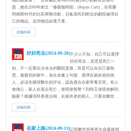
機的總重量，一位荷蘭記者Martine(圖)決心要解決這個問
題，她在2009年創立「修復咖啡館」(Repair Café)，在荷蘭
阿姆斯特丹的社區舉辦活動，召集居民到附近的劇院修理自
己的物品。這些物品由電子產...
詳細內容
好好死去(2024-09-20)
不少人不知，自己可以選擇
好好死去，意思是死亡一
刻，不一定要在冷冰冰的醫院度過，而是可以在自己最熟
悉、最親切的家中，為生命畫上句號。選擇在家終老的病
人，必須先獲得醫生的評估，認為適合在家寧養至死。有人
會擔心，家人在屋企死亡，使唔使報警？到時又使唔使解剖
驗屍？根據現時香港法例，在家終老的病人，只要在離世...
詳細內容
在家上路(2024-09-13)
記得數年前爸爸生命最後倒