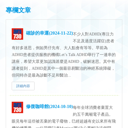
專欄文章
確診的幸運(2024-11-22)
不少人對ADHD(專注力
不足及過度活躍症)患者
有好多迷思，例如男仔先有、大人點會有等等。早前為
ADHD患者提供服務的機構Let’s Talk ADHD舉行了一連串的
講座，希望大眾更加認識甚麼是ADHD，破解迷思。其中有
講者提到，ADHD是其中一個最容易醫治的神經系統障礙，
但同時亦是最為診斷不足和醫治...
詳細內容
修復咖啡館(2024-10-10)
每年全球消費者棄置大
約五千萬噸電子產品。
眼見每年這些被丟棄的電子廢物，巳經超越有史以來所有飛