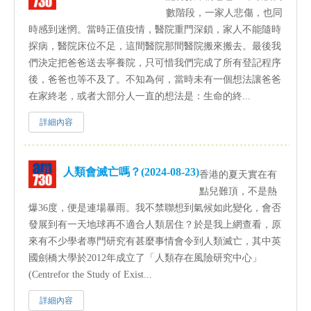
數階段，一家人悲傷，也同
時感到迷惘。當時正值疫情，醫院重門深鎖，家人不能隨時
探病，醫院床位不足，這間醫院那間醫院搬來搬去。最後我
們決定把爸爸送去寧養院，只可惜我們完成了所有登記程序
後，爸爸也等不及了。不知為何，當時未有一個想法讓爸爸
在家終老，或者大部分人一直的想法是：生命的終...
詳細內容
人類會滅亡嗎？(2024-08-23)
香港的夏天實在有
點兒難頂，不是熱
爆36度，便是連場暴雨。我不禁聯想到氣候如此變化，會否
發展到有一天地球再不適合人類居住？於是我上網查看，原
來有不少學者專門研究有甚麼事情會令到人類滅亡，其中英
國劍橋大學於2012年成立了「人類存在風險研究中心」
(Centrefor the Study of Exist...
詳細內容