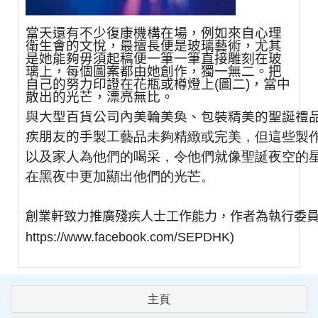
當天還有不少復康機構在場，例如來自心理
衛生會的文悅，最擅長便是玻璃藝術，尤其
是她能夠毋須起稿便一筆一筆直接雕刻在玻
璃上，每個圖案都由她創作，獨一無二。把
自己的努力印證在花瓶或樽燈上
(
圖二
)
，當中
散出的光芒，漂亮無比。
與大型百貨公司內美輪美奐、包裝精美的聖誕禮
疾朋友的手
製工藝品未夠精緻或完美，但這些製
以及家人為他們的喝
采，令他們就像聖誕夜空的
在黑夜中更加顯出他們的光芒。
創業軒致力推廣殘疾人士工作能力，作者為執行委
https://www.facebook.com/SEPDHK)
主頁