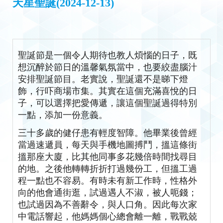
天星聖誕(2024-12-13)
聖誕節是一個令人期待也教人煩惱的日子，既
想沉醉於節日的溫馨氣氛當中，也要絞盡腦汁
安排聖誕節目。老實說，聖誕還不是睇下燈
飾，行吓商場市集。其實在這個充滿喜悅的日
子，可以選擇把愛傳遞，讓這個聖誕過得特別
一點，添加一份意義。
三十多歲的健仔患有輕度智障。他畢業後曾經
當過速遞員，每天與手機地圖搏鬥，搵這條街
搵那座大廈，比其他同事多花幾倍時間找尋目
的地。之後他轉轉折折打過幾份工，但搵工過
程一點也不容易。有時未有新工作時，性格外
向的他會通街逛，試過遇人不淑，被人呃錢；
也試過因為不善辭令，與人口角。因此每次家
中電話響起，他媽媽個心總會離一離，戰戰兢