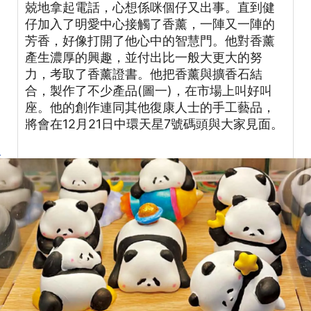
兢地拿起電話，心想係咪個仔又出事。直到健
仔加入了明愛中心接觸了香薰，一陣又一陣的
芳香，好像打開了他心中的智慧門。他對香薰
產生濃厚的興趣，並付出比一般大更大的努
力，考取了香薰證書。他把香薰與擴香石結
合，製作了不少產品(圖一)，在市場上叫好叫
座。他的創作連同其他復康人士的手工藝品，
將會在12月21日中環天星7號碼頭與大家見面。