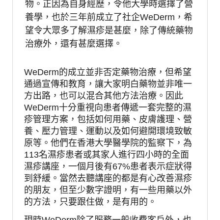
物。正因為自身經歷，令他大學時選擇了營
養學，也於三年前成立了社企
WeDerm
，希
望令大眾多了解濕疹是甚麼，除了傳統藥物
治療外，還有甚麼選擇。
WeDerm
的成立並非否定藥物治療，但希望
通過宣傳和教育，讓大家明白藥物並非唯一
方出路，也可以混合其他方法治療。因此
WeDerm
十分重視向患者傳遞一套完整的濕
疹管理方案，包括如何用藥、皮膚護理、營
養、壓力管理、運動以及如何避開環境致敏
原等。他們在香港大學醫學院的監察下，為
113
名濕疹患者或其家人進行四小時的全面
濕疹講座，一個月後有
67%
患者表示症狀得
到舒緩。當然去聽講座的都是有心改善濕疹
的朋友，但至少數字證明，有一些用藥以外
的方法，只要跟住做，是有用的。
現時
WeDerm
除了服務一般收費客戶外，也