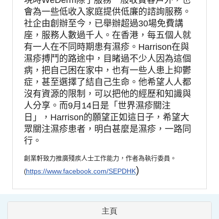
會為一些低收入家庭提供低廉的諮詢服務。
社企由創辦至今，已舉辦超過
30
場免費講
座，服務人數過千人。在香港，每五個人就
有一人在不同時期患有濕疹。
Harrison
在與
濕疹搏鬥的路途中，目睹過不少人因為這個
病，把自己困在家中，也有一些人患上抑鬱
症，甚至選擇了結自己生命。他希望人人都
沒有資源的限制，可以把他的經歷和知識與
人分享。而
9
月
14
日是「世界濕疹關注
日」，
Harrison
的願望正如這日子，希望大
眾關注濕疹患者，明白甚麼是濕疹，一路同
行。
創業軒致力推廣殘疾人士工作能力，作者為執行委員。
)
https://www.facebook.com/SEPDHK
(
主頁