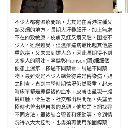
不少人都有濕疹問題，尤其是在香港這種又
熱又焗的地方，長期大汗疊細汗，加上無處
不在的致敏原，皮膚又紅又痕又腫，困擾不
少人。雖說難受，但濕疹這病症比起其他嚴
重危疾，又未去到攞人命，因此長期得不到
太多人的關注。李健彰
Harrison(
圖
)
細細個
便患上濕疹，搽過不同藥膏，試過不同藥
物，最難受是不少人總覺得這是傳染病，避
之則吉。直到中學時期情況仍然嚴重，起床
時床單都是抓傷後的血水，皮膚也呈現一撻
撻紅腫，令生活、社交都出現問題，失望至
極時也曾出現自殺的念頭。他於是上網找尋
不同方法，最後結合營養和運動等，令到情
況得以大大控制，也毋須再使用類固醇藥