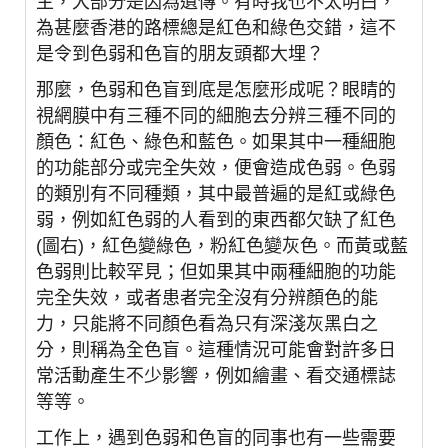
主，大部分是因為遺傳。有時我也不太明白，
為甚麼香港的路標總是紅色和綠色交錯，這不
是令到色弱和色盲的朋友頭都大埋？
那麼，色弱和色盲到底是怎麼形成呢？眼睛的
視網膜中有三種不同的細胞去分辨三種不同的
顏色：紅色、綠色和藍色。如果其中一種細胞
的功能部分或完全失效，便會造成色弱。色弱
的類別有不同種類，其中最普遍的是紅或綠色
弱，例如紅色弱的人看到的東西都欠缺了紅色
(
圖右
)
，紅色變綠色，粉紅色變灰色。而黃或藍
色弱則比較罕見；但如果其中兩種細胞的功能
完全失效，或者患者完全沒有分辨顏色的能
力，只能將不同顏色看為只有深淺灰黑白之
分，則稱為全色盲。這種情況可能會對許多日
常活動產生不少影響，例如繪畫、看交通標誌
等等。
工作上，遇到色弱和色盲的同事也有一些需要