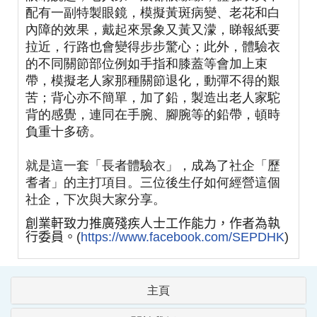
配有一副特製眼鏡，模擬黃斑病變、老花和白
內障的效果，戴起來景象又黃又濛，睇報紙要
拉近，行路也會變得步步驚心；此外，體驗衣
的不同關節部位例如手指和膝蓋等會加上束
帶，模擬老人家那種關節退化，動彈不得的艱
苦；背心亦不簡單，加了鉛，製造出老人家駝
背的感覺，連同在手腕、腳腕等的鉛帶，頓時
負重十多磅。
就是這一套「長者體驗衣」，成為了社企「歷
耆者」的主打項目。三位後生仔如何經營這個
社企，下次與大家分享。
創業軒致力推廣殘疾人士工作能力，作者為執
行委員。
(
https://www.facebook.com/SEPDHK
)
主頁