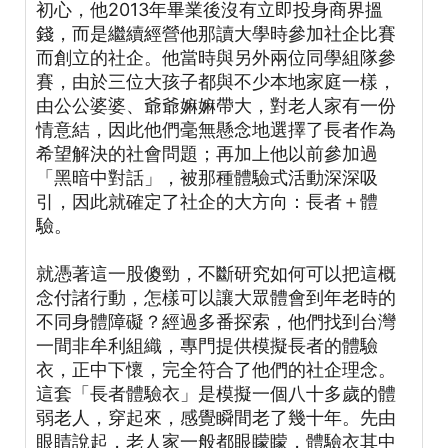
初心，他2013年畢業後沒有立即投身商界搵
錢，而是繼續經營他那讀大學時參加社企比賽
而創立的社企。他當時與另外兩位同學組隊參
賽，由於三位大孩子都與不少本地家庭一樣，
由公公婆婆、爺爺嫲嫲帶大，對老人家有一份
情意結，因此他們毫無懸念地選擇了長者作為
希望解決的社會問題；再加上他以前參加過
「黑暗中對話」，被那種體驗式活動深深吸
引，因此就確定了社企的大方向：長者＋體
驗。
就憑著這一股傻勁，不斷研究如何可以把這概
念付諸行動，怎樣可以讓大眾體會到年老時的
不同身體障礙？經過多番探索，他們找到台灣
一間非牟利組織，專門提供模擬長者的體驗
衣，正中下懷，完全符合了他們的社企理念。
這套「長者體驗衣」是模擬一個八十多歲的體
弱老人，穿起來，感覺瞬間老了幾十年。先由
眼睛說起，老人家一般都眼矇矇，體驗衣其中