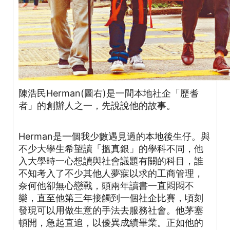
陳浩民Herman(圖右)是一間本地社企「歷耆
者」的創辦人之一，先說說他的故事。
Herman是一個我少數遇見過的本地後生仔。與
不少大學生希望讀「搵真銀」的學科不同，他
入大學時一心想讀與社會議題有關的科目，誰
不知考入了不少其他人夢寐以求的工商管理，
奈何他卻無心戀戰，頭兩年讀書一直悶悶不
樂，直至他第三年接觸到一個社企比賽，頃刻
發現可以用做生意的手法去服務社會。他茅塞
頓開，急起直追，以優異成績畢業。正如他的