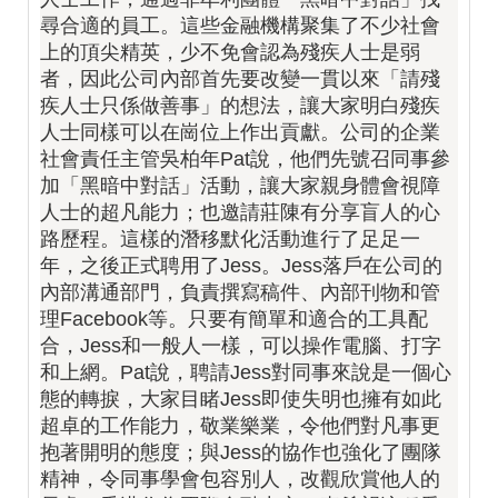
尋合適的員工。這些金融機構聚集了不少社會
上的頂尖精英，少不免會認為殘疾人士是弱
者，因此公司內部首先要改變一貫以來「請殘
疾人士只係做善事」的想法，讓大家明白殘疾
人士同樣可以在崗位上作出貢獻。公司的企業
社會責任主管吳柏年Pat說，他們先號召同事參
加「黑暗中對話」活動，讓大家親身體會視障
人士的超凡能力；也邀請莊陳有分享盲人的心
路歷程。這樣的潛移默化活動進行了足足一
年，之後正式聘用了Jess。Jess落戶在公司的
內部溝通部門，負責撰寫稿件、內部刊物和管
理Facebook等。只要有簡單和適合的工具配
合，Jess和一般人一樣，可以操作電腦、打字
和上網。Pat說，聘請Jess對同事來說是一個心
態的轉捩，大家目睹Jess即使失明也擁有如此
超卓的工作能力，敬業樂業，令他們對凡事更
抱著開明的態度；與Jess的協作也強化了團隊
精神，令同事學會包容別人，改觀欣賞他人的