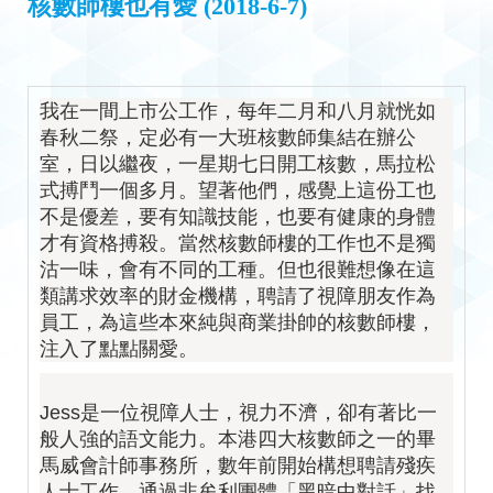
核數師樓也有愛 (2018-6-7)
我在一間上市公工作，每年二月和八月就恍如
春秋二祭，定必有一大班核數師集結在辦公
室，日以繼夜，一星期七日開工核數，馬拉松
式搏鬥一個多月。望著他們，感覺上這份工也
不是優差，要有知識技能，也要有健康的身體
才有資格搏殺。當然核數師樓的工作也不是獨
沽一味，會有不同的工種。但也很難想像在這
類講求效率的財金機構，聘請了視障朋友作為
員工，為這些本來純與商業掛帥的核數師樓，
注入了點點關愛。
Jess是一位視障人士，視力不濟，卻有著比一
般人強的語文能力。本港四大核數師之一的畢
馬威會計師事務所，數年前開始構想聘請殘疾
人士工作，通過非牟利團體「黑暗中對話」找