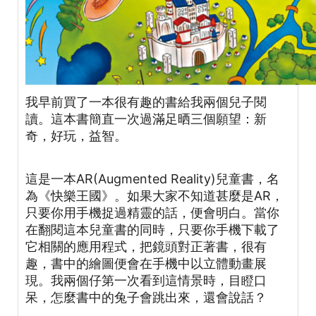
我早前買了一本很有趣的書給我兩個兒子閱
讀。這本書簡直一次過滿足晒三個願望：新
奇，好玩，益智。
這是一本AR(Augmented Reality)兒童書，名
為《快樂王國》。如果大家不知道甚麼是AR，
只要你用手機捉過精靈的話，便會明白。當你
在翻閱這本兒童書的同時，只要你手機下載了
它相關的應用程式，把鏡頭對正著書，很有
趣，書中的繪圖便會在手機中以立體動畫展
現。我兩個仔第一次看到這情景時，目瞪口
呆，怎麼書中的兔子會跳出來，還會說話？