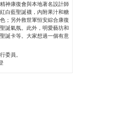
生精神康復會與本地著名設計師
出紅白藍聖誕襪，內附果汁和糖
特色；另外救世軍恒安綜合康復
著聖誕氣氛。此外，明愛藝坊和
和聖誕卡等。大家想過一個有意
執行委員。
登