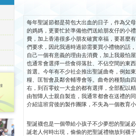
每年聖誕節都是荷包大出血的日子，作為父
的媽媽，更要忙於準備他們送給朋友仔的小
費，加上
香港
很多小朋友確實幸福，要甚麼
們要求，因此我過時過節需要買小禮物的話
自己一個有意義的理由去消費，加上我最怕
也通常會選擇一些食得落肚、不佔空間的東
首選。今年有不少社企推出聖誕曲奇，
例如東
糧、匡智會及鄰舍輔導會等。曲奇的種類由四
樓
右，到百零蚊一大盒的都有選擇，全部配以
由智障人士親自製造，我通常都會在送禮的
介紹這班背後的製作團隊，不失為一個教育
聖誕襪也是一個帶給小孩子不少夢想的聖誕
誕老人何時出現，偷偷的把聖誕禮物放到襪