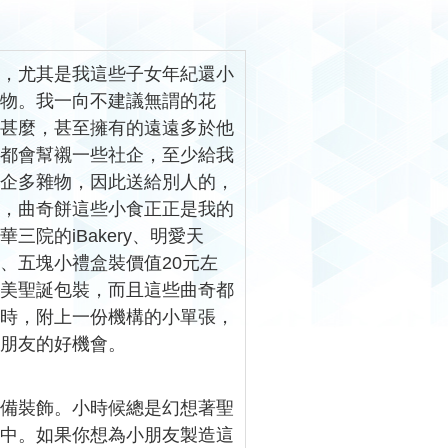
母，尤其是我這些子女年紀還小
禮物。我一向不建議無謂的花
有甚麼，甚至擁有的遠遠多於他
，都會幫襯一些社企，至少給我
屋企多雜物，因此送給別人的，
西，曲奇餅這些小食正正是我的
華三院的iBakery、明愛天
、五塊小禮盒裝價值20元左
精美聖誕包裝，而且這些曲奇都
同時，附上一份機構的小單張，
小朋友的好機會。
必備裝飾。小時候總是幻想著聖
子中。如果你想為小朋友製造這