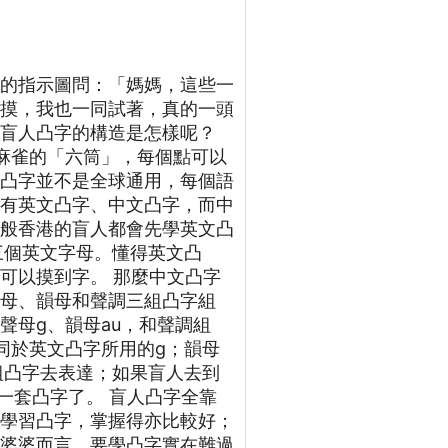
口的指示圖問：「媽媽，這些一
摸摸，我也一同試著，真的一頭
底盲人凸字的構造是怎樣呢？
麻雀的「六筒」，每個點可以
人凸字並不是全球通用，每個語
的有英文凸字、中文凸字，而中
一般香港的盲人都會先學英文凸
G三個英文字母。懂得英文凸
可以摸到字。 那麼中文凸字
聲母、韻母和聲調三組凸字組
聲母g、韻母au，和聲調組
同於英文凸字所用的g；韻母
組凸字去表達；如果盲人去到
一套凸字了。 盲人凸字全靠
小學習凸字，掌握得亦比較好；
公婆婆而言，要學凸字實在難過