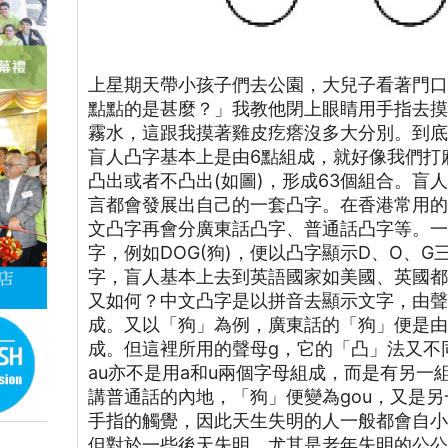
上星期天帶小孩子們去公園，大兒子看著門
點點的是甚麼？」我教他閉上眼睛用手指去
霧水，這跟我摸著雞皮疙瘩沒多大分別。到
盲人凸字基本上是由6點組成，就好像我們打
凸出或者不凸出(如圖)，形成63個組合。盲
言都會發展出自己的一套凸字。在香港常用
文凸字再會分廣東話凸字、普通話凸字等。
字，例如DOG(狗)，便以凸字顯示D、O、
字，盲人基本上去到英語國家如美國、英國都
又如何？中文凸字是以拼音去顯示文字，由
成。又以「狗」為例，廣東話的「狗」便是由
成。但這裡所用的聲母g，它的「凸」法又不
au亦不是用a和u兩個字母組成，而是有另一
講普通話的內地，「狗」便變為gou，又是另
手指的觸覺，因此天生失明的人一般都會自
但對於一些後天失明，尤其是老年失明的公