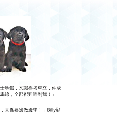
巴士地鐵，又識得搭車立，仲成
斑馬線，全部都難唔到我！」
真係要邊做邊學！」Billy顯