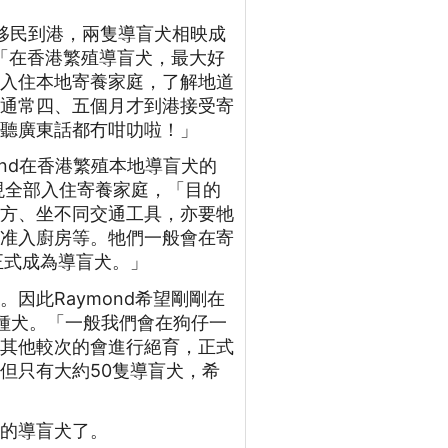
台灣移民到港，兩隻導盲犬相映成
：「在香港繁殖導盲犬，最大好
即入住本地寄養家庭，了解地道
們通常四、五個月才到港接受寄
，聽廣東話都冇咁叻啦！」
ymond在香港繁殖本地導盲犬的
現全部入住寄養家庭，「目的
地方、坐不同交通工具，亦要牠
不准入廚房等。牠們一般會在寄
正式成為導盲犬。」
因此Raymond希望剛剛在
種犬。「一般我們會在狗仔一
，其他較次的會進行絕育，正式
但只有大約50隻導盲犬，希
長的導盲犬了。