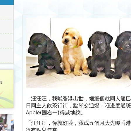
樓
「汪汪汪，我喺香港出世，細細個就同人逼
日同主人飲茶行街，點睇交通燈，喺邊度過
Apple(圖右一)得戚地說。
「汪汪汪，你就好啦，我成五個月大先嚟香港，
得有點兒無奈。