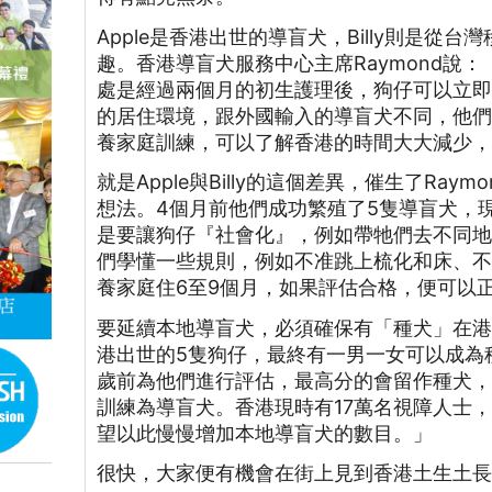
Apple是香港出世的導盲犬，Billy則是從
趣。香港導盲犬服務中心主席Raymond說
處是經過兩個月的初生護理後，狗仔可以立
的居住環境，跟外國輸入的導盲犬不同，他
養家庭訓練，可以了解香港的時間大大減少
就是Apple與Billy的這個差異，催生了Ra
想法。4個月前他們成功繁殖了5隻導盲犬，
是要讓狗仔『社會化』，例如帶牠們去不同
們學懂一些規則，例如不准跳上梳化和床、
養家庭住6至9個月，如果評估合格，便可以
要延續本地導盲犬，必須確保有「種犬」在港。
港出世的5隻狗仔，最終有一男一女可以成為
歲前為他們進行評估，最高分的會留作種犬
訓練為導盲犬。香港現時有17萬名視障人士，
望以此慢慢增加本地導盲犬的數目。」
很快，大家便有機會在街上見到香港土生土