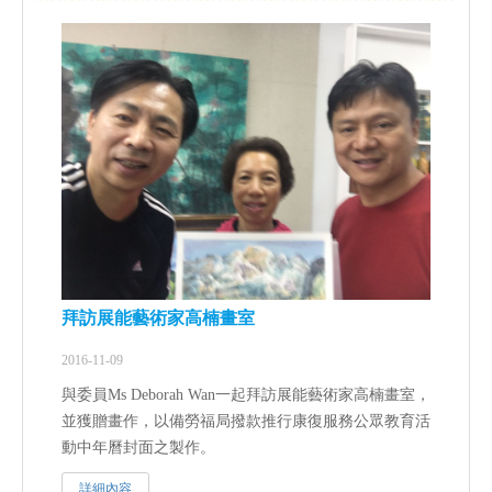
拜訪展能藝術家高楠畫室
2016-11-09
與委員Ms Deborah Wan一起拜訪展能藝術家高楠畫室，
並獲贈畫作，以備勞福局撥款推行康復服務公眾教育活
動中年曆封面之製作。
詳細內容