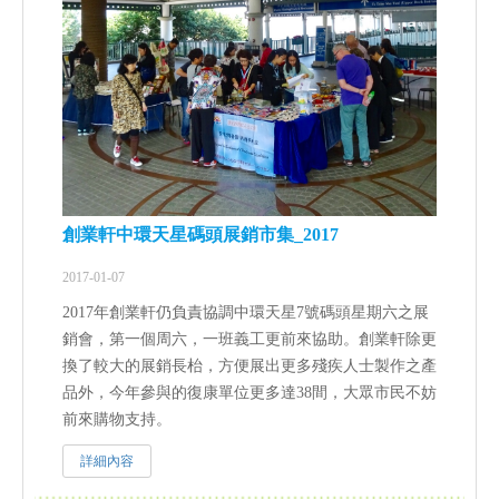
創業軒中環天星碼頭展銷市集_2017
2017-01-07
2017年創業軒仍負責協調中環天星7號碼頭星期六之展
銷會，第一個周六，一班義工更前來協助。創業軒除更
換了較大的展銷長枱，方便展出更多殘疾人士製作之產
品外，今年參與的復康單位更多達38間，大眾市民不妨
前來購物支持。
詳細內容