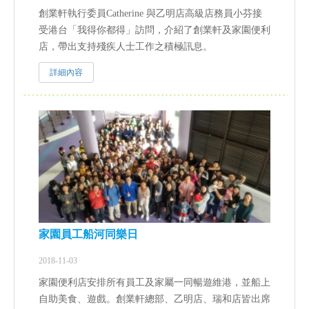
創業軒執行委員Catherine 與乙明店高級店務員小芬接
受港台「我得你都得」訪問，介紹了創業軒及家園便利
店，帶出支持殘疾人士工作之積極訊息。
詳細內容
家園員工船河同樂日
2018-11-03
家園便利店安排所有員工及家屬一同暢遊維港，並船上
自助美食、遊戲。創業軒總部、乙明店、瑞和店皆出席