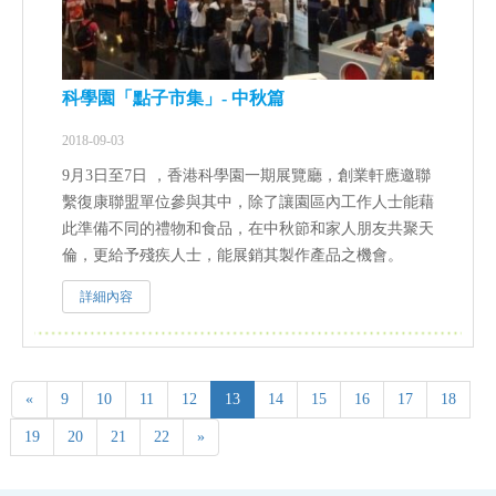
科學園「點子市集」- 中秋篇
2018-09-03
9月3日至7日 ，香港科學園一期展覽廳，創業軒應邀聯
繫復康聯盟單位參與其中，除了讓園區內工作人士能藉
此準備不同的禮物和食品，在中秋節和家人朋友共聚天
倫，更給予殘疾人士，能展銷其製作產品之機會。
詳細內容
«
9
10
11
12
13
14
15
16
17
18
19
20
21
22
»