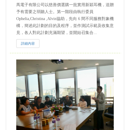
馬電子有限公司以慈善價選購一批實用新穎耳機，送贈
予有需要之弱聽人士。第一階段由執行委員
Ophelia,Christina ,Alvin協助，先向 6 間不同服務對象機
構，簡述此計劃的目的及程序，並作測試示範及收集意
見，各人對此計劃充滿期望，並開始召集合...
詳細內容