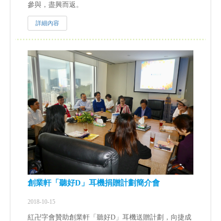
參與，盡興而返。
詳細內容
創業軒「聽好D」耳機捐贈計劃簡介會
2018-10-15
紅卍字會贊助創業軒「聽好D」耳機送贈計劃，向捷成