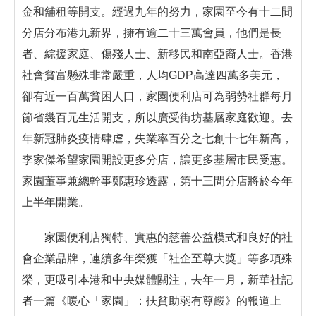
金和舖租等開支。經過九年的努力，家園至今有十二間
分店分布港九新界，擁有逾二十三萬會員，他們是長
者、綜援家庭、傷殘人士、新移民和南亞裔人士。香港
社會貧富懸殊非常嚴重，人均GDP高達四萬多美元，
卻有近一百萬貧困人口，家園便利店可為弱勢社群每月
節省幾百元生活開支，所以廣受街坊基層家庭歡迎。去
年新冠肺炎疫情肆虐，失業率百分之七創十七年新高，
李家傑希望家園開設更多分店，讓更多基層市民受惠。
家園董事兼總幹事鄭惠珍透露，第十三間分店將於今年
上半年開業。
家園便利店獨特、實惠的慈善公益模式和良好的社
會企業品牌，連續多年榮獲「社企至尊大獎」等多項殊
榮，更吸引本港和中央媒體關注，去年一月，新華社記
者一篇《暖心「家園」：扶貧助弱有尊嚴》的報道上