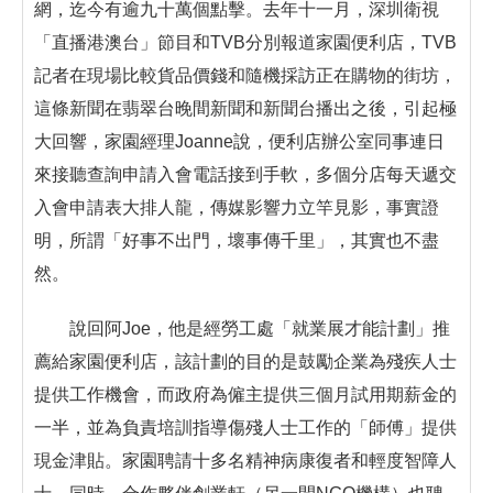
網，迄今有逾九十萬個點擊。去年十一月，深圳衛視
「直播港澳台」節目和TVB分別報道家園便利店，TVB
記者在現場比較貨品價錢和隨機採訪正在購物的街坊，
這條新聞在翡翠台晚間新聞和新聞台播出之後，引起極
大回響，家園經理Joanne說，便利店辦公室同事連日
來接聽查詢申請入會電話接到手軟，多個分店每天遞交
入會申請表大排人龍，傳媒影響力立竿見影，事實證
明，所謂「好事不出門，壞事傳千里」，其實也不盡
然。
說回阿Joe，他是經勞工處「就業展才能計劃」推
薦給家園便利店，該計劃的目的是鼓勵企業為殘疾人士
提供工作機會，而政府為僱主提供三個月試用期薪金的
一半，並為負責培訓指導傷殘人士工作的「師傅」提供
現金津貼。家園聘請十多名精神病康復者和輕度智障人