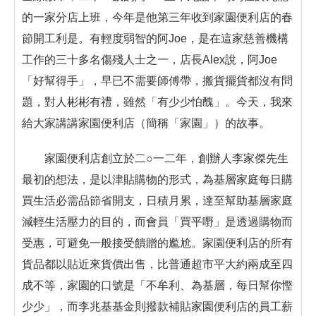
的一家分店上班，今年是他第三年收到家園便利店的春
節開工利是。有輕度弱智的阿Joe，是在這家慈善機構
工作的三十多名傷殘人士之一，店長Alex說，阿Joe
「好幫得手」，早已不需要師傅帶，搬貨擺貨都沒有問
題，對人彬彬有禮，雖然「有少少怕醜」。今天，我來
給大家講講家園便利店（簡稱「家園」）的故事。
家園便利店創立於二○一二年，創辦人李家傑先生
最初的想法，是以津貼購物的形式，為基層家庭每日購
買生活必需品節省開支，日積月累，達至幫助基層家庭
減輕生活壓力的目的，而會員「買平嘢」是透過購物而
受惠，可避免一般接受饋贈的尷尬。家園便利店的所有
貨品都以貼近來貨價出售，比普通超市平大約兩成至四
成不等，家園的口號是「不牟利、為基層，每日幫你慳
少少」，而李兆基基金則撥款補貼家園便利店的員工薪