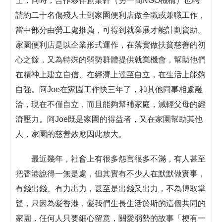
士，同時，合作夥伴創業軒（另一間NGO機構）也聘
請約二十名傷殘人士到家園便利店做全職或兼職工作，
當中部分由勞工處推薦，可得到就業展才能計劃資助。
家園便利店是以企業形式運作，在落實做扶貧慈善的初
心之餘，又為特殊的弱勢群體提供就業機會，幫助他們
在精神上建立自信、在經濟上達至自立，在生活上能夠
自強。阿Joe在家園工作快三年了，和其他同事相處融
洽，現在不僅自立，而且能夠幫補家庭，減輕父母的經
濟壓力。阿Joe既是家園的得益者，又在家園幫助其他
人，家園的慈善效應因此放大。
最近幾年，社會上有很多怨言很多不滿，有人甚至
把香港說得一無是處，但其實有不少人在默默做實事，
有錢出錢、有力出力，甚至是出錢又出力，不為博取掌
聲，只因為愛香港，愛我們生長生活於斯的這個共同的
家園，任何人只要細心留意，關愛弱勢的故事「梗有一